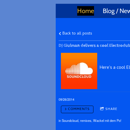
Home
Blog / Ne
Back to all posts
DJ Giulman delivers a cool Electrodu
Here's a cool 
09/26/2014
3 COMMENTS
SHARE
in
Soundcloud
,
remixes
,
Wackel mit dem Po!