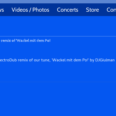
ws
Videos / Photos
Concerts
Store
Con
b remix of 'Wackel mit dem Po!
ElectroDub remix of our tune, 'Wackel mit dem Po!' by DJGiulman