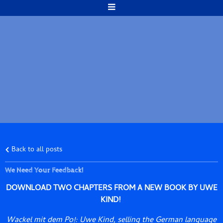
Back to all posts
We Need Your Feedback!
DOWNLOAD TWO CHAPTERS FROM A NEW BOOK BY UWE
KIND!
Wackel mit dem Po!: Uwe Kind, selling the German language